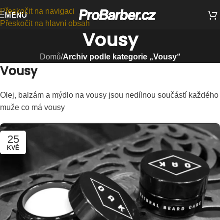
Přeskočit na navigaci
MENU
Přeskočit na hlavní obsah
Vousy
Domů
/
Archiv podle kategorie „Vousy“
Vousy
Olej, balzám a mýdlo na vousy jsou nedílnou součástí každého
muže co má vousy
25
KVĚ