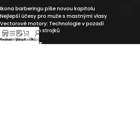
Ikona barberingu píše novou kapitolu
Nejlepší účesy pro muže s mastnými vlasy
Vectorové motory: Technologie v pozadí
nejvýkonnějších strojků
Obchod
Postranní panel
Blog
Košík
Můj účet
NEPŘEHLÉDNĚTE
BARBERSHOP
Spolupracujeme
BLOG
Velkoobchod
Spojte se s námi
Instagram profile
KATEGORIE
Péče o vlasy
Péče o tělo