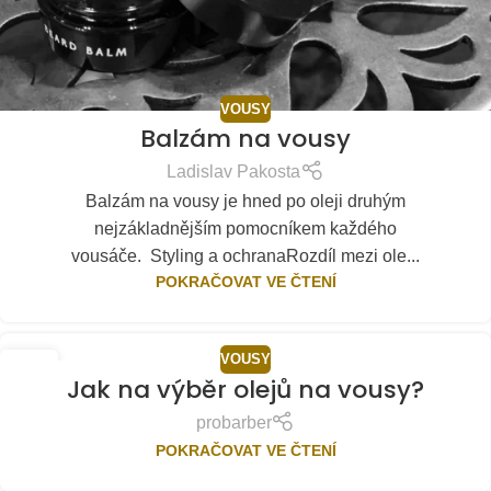
VOUSY
Balzám na vousy
Ladislav Pakosta
Balzám na vousy je hned po oleji druhým
nejzákladnějším pomocníkem každého
vousáče. Styling a ochranaRozdíl mezi ole...
POKRAČOVAT VE ČTENÍ
VOUSY
25
Jak na výběr olejů na vousy?
KVĚ
probarber
POKRAČOVAT VE ČTENÍ