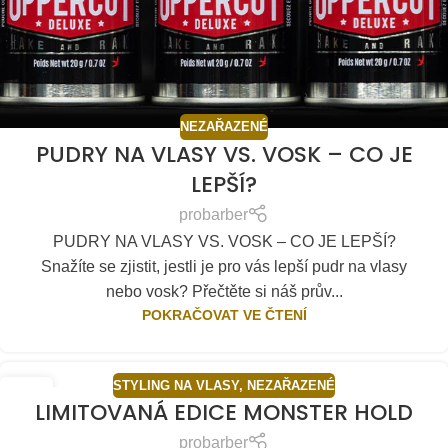
NEZAŘAZENÉ
PUDRY NA VLASY VS. VOSK – CO JE
LEPŠÍ?
probarber
PUDRY NA VLASY VS. VOSK – CO JE LEPŠÍ?
Snažíte se zjistit, jestli je pro vás lepší pudr na vlasy
nebo vosk? Přečtěte si náš prův...
POKRAČOVAT VE ČTENÍ
STYLING NA VLASY
,
NEZAŘAZENÉ
23
LIMITOVANÁ EDICE MONSTER HOLD
ZÁŘ
probarber