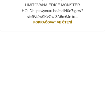
LIMITOVANÁ EDICE MONSTER
HOLDhttps://youtu.be/mcIN0e7tgcw?
si=9VrJw9KvCwI3A6m6Je to...
POKRAČOVAT VE ČTENÍ