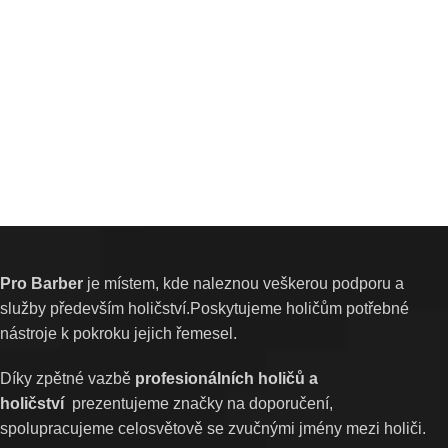
Pro Barber
je místem, kde naleznou veškerou podporu a
služby především holičství.Poskytujeme holičům potřebné
nástroje k pokroku jejich řemesel.
Díky zpětné vazbě
profesionálních holičů a
holičství
prezentujeme značky na doporučení,
spolupracujeme celosvětově se zvučnými jmény mezi holiči.