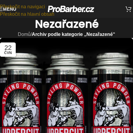
Přeskočit na navigaci
MENU
Přeskočit na hlavní obsah
Nezařazené
Domů
/
Archiv podle kategorie „Nezařazené“
22
ČVN