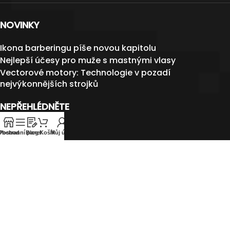
NOVINKY
Ikona barberingu píše novou kapitolu
Nejlepší účesy pro muže s mastnými vlasy
Vectorové motory: Technologie v pozadí
nejvýkonnějších strojků
NEPŘEHLÉDNĚTE
BARBERSHOP
Obchod
Postranní panel
Blog
Košík
Můj účet
Spolupracujeme
BLOG
Velkoobchod
Spojte se s námi
Instagram profile
KATEGORIE