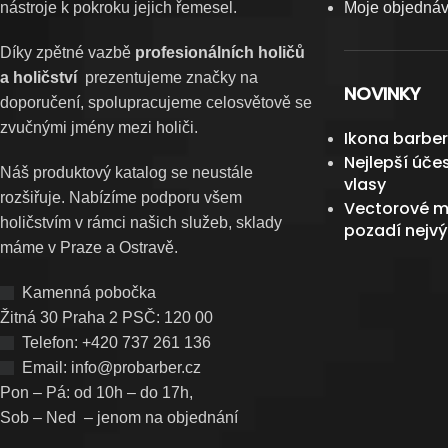
nástroje k pokroku jejich řemesel.
Moje objedná
Díky zpětné vazbě
profesionálních holičů
a holičství
prezentujeme značky na
NOVINKY
doporučení, spolupracujeme celosvětově se
zvučnými jmény mezi holiči.
Ikona barber
Nejlepší úče
Náš produktový katalog se neustále
vlasy
rozšiřuje. Nabízíme podporu všem
Vectorové m
holičstvím v rámci našich služeb, sklady
pozadí nejvý
máme v Praze a Ostravě.
Kamenná pobočka
Žitná 30 Praha 2 PSČ: 120 00
Telefon: +420 737 261 136
Email: info@probarber.cz
Pon – Pá: od 10h – do 17h,
Sob – Ned – jenom na objednání