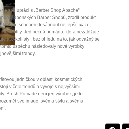
 ve spolupráci s „Barber Shop Apache“,
endou japonských Barber Shopů, zrodil produkt
ů, který je schopen dosáhnout nejlepší fixace,
al flexibility. Jedinečná pomáda, která nezatěžuje
je jakýkoli styl, bez ohledu na to, jak odvážný se
 tomto úspěchu následovaly nové výrobky
jnovějšími trendy.
ětovou jedničkou v oblasti kosmetických
stojí v čele trendů a vývoje s nejvyššími
ity. Brosh Pomade není jen výrobek, je to
orozumět své image, svému stylu a svému
ní.