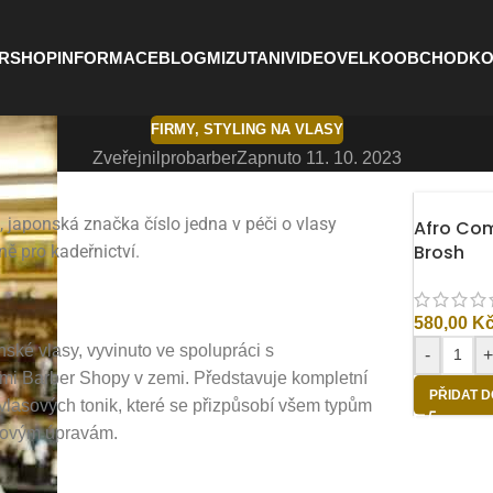
RSHOP
INFORMACE
BLOG
MIZUTANI
VIDEO
VELKOOBCHOD
KO
FIRMY
,
STYLING NA VLASY
Zveřejnil
probarber
Zapnuto 11. 10. 2023
japonská značka číslo jedna v péči o vlasy
Afro Co
Brosh
ně pro kadeřnictví.
580,00
K
ské vlasy, vyvinuto ve spolupráci s
-
ími Barber Shopy v zemi. Představuje kompletní
PŘIDAT D
lasových tonik, které se přizpůsobí všem typům
hovým úpravám.