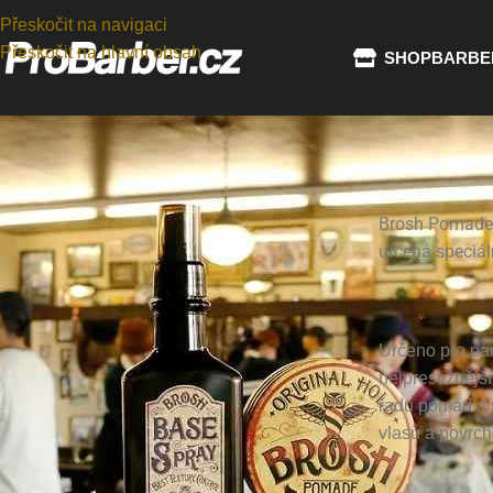
Přeskočit na navigaci
Přeskočit na hlavní obsah
SHOP
BARBE
RUBRIKY
Brosh Pomade, 
Clipper
(6)
určená speciál
Dezinfekce
(1)
Firmy
(13)
Jak začít
(4)
Nezařazené
(2)
Určeno pro pán
Nůžky
(3)
nejprestižnějš
Shaver
(1)
řadu pomád a v
Styling na vlasy
(11)
vlasů a povrc
Tipy
(2)
Trimmer
(1)