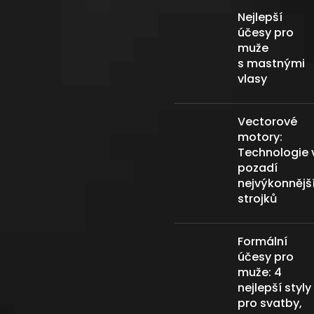
Nejlepší
účesy pro
muže
s mastnými
vlasy
Vectorové
motory:
Technologie 
pozadí
nejvýkonnějš
strojků
Formální
účesy pro
muže: 4
nejlepší styly
pro svatby,