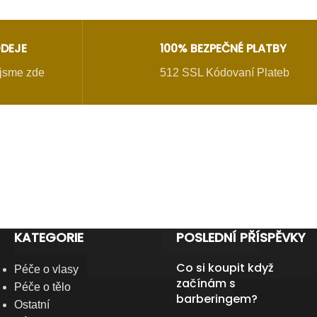
DEJE
100% BEZPEČNÉ PLATBY
- jsme zde
512 SSL Kódovaní Plateb
KATEGORIE
POSLEDNÍ PŘÍSPĚVKY
Co si koupit když
Péče o vlasy
začínám s
Péče o tělo
barberingem?
Ostatní