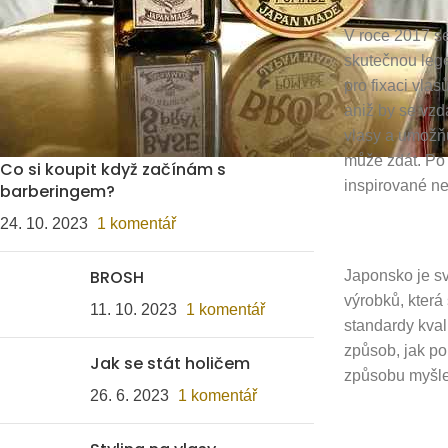
Vousy
(2)
V roce 2017 se
WAHL
(1)
skutečnou leg
pro fixaci vlas
aniž by se vzd
POSLEDNÍ PŘÍSPĚVKY
vlasy a umožňu
může zdát. Po
Co si koupit když začínám s
inspirované ne
barberingem?
24. 10. 2023
1 komentář
BROSH
Japonsko je sv
výrobků, která 
11. 10. 2023
1 komentář
standardy kval
způsob, jak p
Jak se stát holičem
způsobu myšle
26. 6. 2023
1 komentář