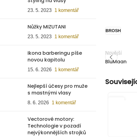
Styling na vlasy
23. 5. 2023
1 komentář
Nůžky MIZUTANI
BROSH
23. 5. 2023
1 komentář
Ikona barberingu píše
Novější
novou kapitolu
BluMaan
15. 6. 2026
1 komentář
Souvisejí
Nejlepší účesy pro muže
s mastnými vlasy
26
8. 6. 2026
1 komentář
ČVN
Vectorové motory:
Technologie v pozadí
nejvýkonnějších strojků