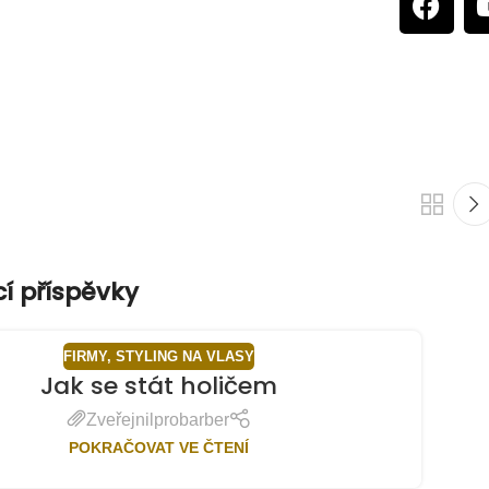
cí příspěvky
FIRMY
,
STYLING NA VLASY
Jak se stát holičem
Zveřejnil
probarber
POKRAČOVAT VE ČTENÍ