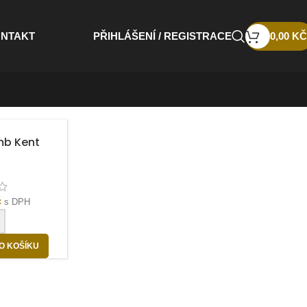
NTAKT
PŘIHLÁŠENÍ / REGISTRACE
0,00
KČ
mb Kent
č
s DPH
+
O KOŠÍKU