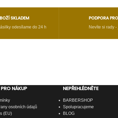
BOŽÍ SKLADEM
PODPORA PRO
ásilky odesílame do 24 h
Nevíte si rady 
 PRO NÁKUP
NEPŘEHLÉDNĚTE
mínky
BARBERSHOP
any osobních údajů
Spolupracujeme
s (EU)
BLOG