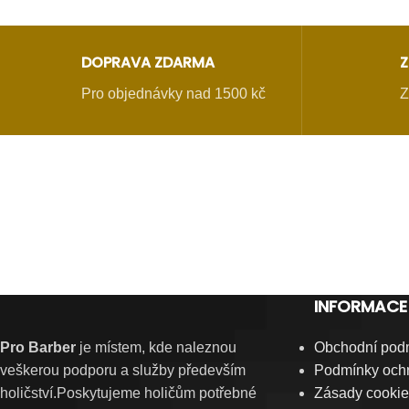
DOPRAVA ZDARMA
Z
Pro objednávky nad 1500 kč
Z
INFORMACE
Pro Barber
je místem, kde naleznou
Obchodní pod
veškerou podporu a služby především
Podmínky ochr
holičství.Poskytujeme holičům potřebné
Zásady cookie