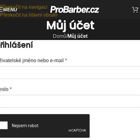
Přeskočit na navigaci
MENU
Přeskočit na hlavní obsah
Můj účet
Domů
/
Můj účet
řihlášení
živatelské jméno nebo e-mail
*
eslo
*