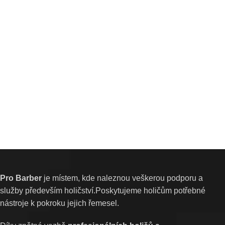
Pro Barber
je místem, kde naleznou veškerou podporu a
služby především holičství.Poskytujeme holičům potřebné
nástroje k pokroku jejich řemesel.