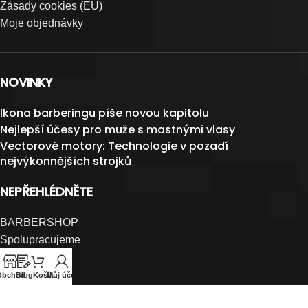
Zásady cookies (EU)
Moje objednávky
NOVINKY
Ikona barberingu píše novou kapitolu
Nejlepší účesy pro muže s mastnými vlasy
Vectorové motory: Technologie v pozadí
nejvýkonnějších strojků
NEPŘEHLÉDNĚTE
BARBERSHOP
Spolupracujeme
BLOG
Velkoobchod
Obchod
Blog
Košík
Můj účet
Spojte se s námi