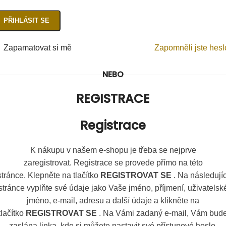
PŘIHLÁSIT SE
Zapamatovat si mě
Zapomněli jste hes
NEBO
REGISTRACE
Registrace
K nákupu v našem e-shopu je třeba se nejprve
zaregistrovat. Registrace se provede přímo na této
stránce. Klepněte na tlačítko
REGISTROVAT SE
. Na následujíc
stránce vyplňte své údaje jako Vaše jméno, příjmení, uživatelsk
jméno, e-mail, adresu a další údaje a klikněte na
tlačítko
REGISTROVAT SE
. Na Vámi zadaný e-mail, Vám bud
zaslána linka, kde si můžete nastavit své přístupové heslo.