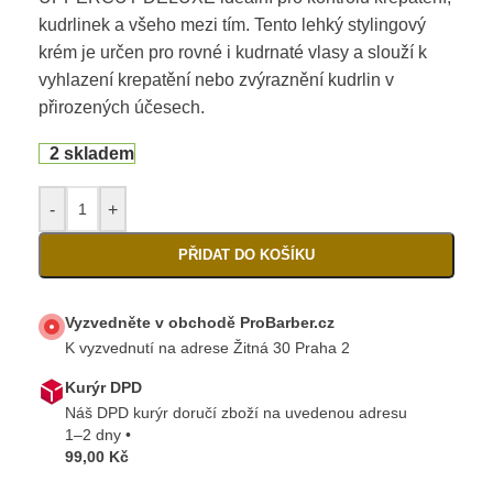
kudrlinek a všeho mezi tím. Tento lehký stylingový
krém je určen pro rovné i kudrnaté vlasy a slouží k
vyhlazení krepatění nebo zvýraznění kudrlin v
přirozených účesech.
2 skladem
-
+
PŘIDAT DO KOŠÍKU
Vyzvedněte v obchodě ProBarber.cz
K vyzvednutí na adrese Žitná 30 Praha 2
Kurýr DPD
Náš DPD kurýr doručí zboží na uvedenou adresu
1–2 dny •
99,00 Kč