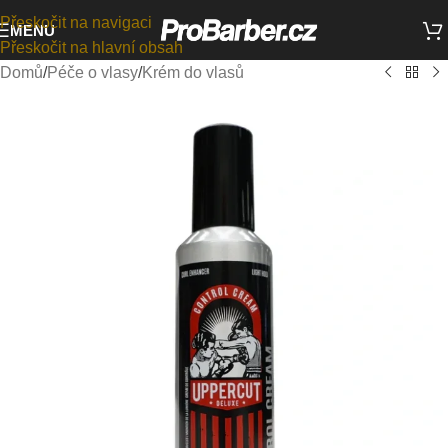
Přeskočit na navigaci
MENU
Přeskočit na hlavní obsah
Domů
/
Péče o vlasy
/
Krém do vlasů