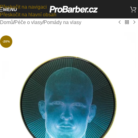
Přeskočit na navigaci
MENU
Přeskočit na hlavní obsah
Domů
/
Péče o vlasy
/
Pomády na vlasy
-20%