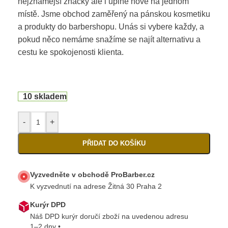
nejznámější značky ale i uplně nové na jednom
místě. Jsme obchod zaměřený na pánskou kosmetiku
a produkty do barbershopu. Unás si vybere každy, a
pokud něco nemáme snažíme se najít alternativu a
cestu ke spokojenosti klienta.
10 skladem
-
+
PŘIDAT DO KOŠÍKU
Vyzvedněte v obchodě ProBarber.cz
K vyzvednutí na adrese Žitná 30 Praha 2
Kurýr DPD
Náš DPD kurýr doručí zboží na uvedenou adresu
1–2 dny •