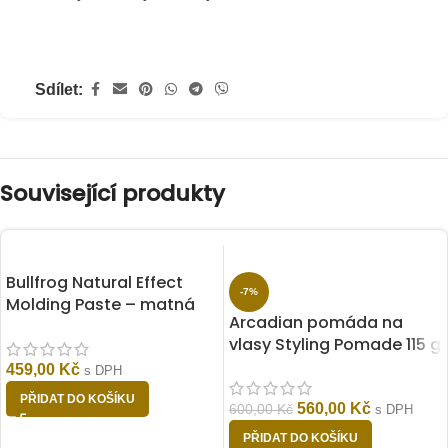
Sdílet:
Související produkty
Bullfrog Natural Effect
-7%
Molding Paste – matná
Arcadian pomáda na
pasta na vlasy 100 ml
vlasy Styling Pomade 115 g
459,00
Kč
s DPH
PŘIDAT DO KOŠÍKU
560,00
Kč
600,00
Kč
s DPH
PŘIDAT DO KOŠÍKU