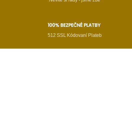
100% BEZPEČNÉ PLATBY
512 SSL Kódovaní Plateb