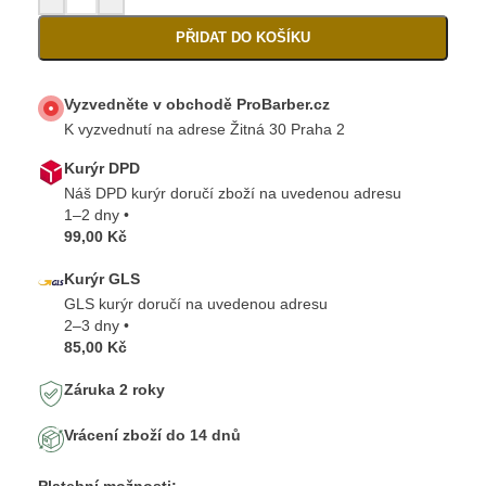
PŘIDAT DO KOŠÍKU
Vyzvedněte v obchodě ProBarber.cz
K vyzvednutí na adrese Žitná 30 Praha 2
Kurýr DPD
Náš DPD kurýr doručí zboží na uvedenou adresu
1–2 dny •
99,00 Kč
Kurýr GLS
GLS kurýr doručí na uvedenou adresu
2–3 dny •
85,00 Kč
Záruka 2 roky
Vrácení zboží do 14 dnů