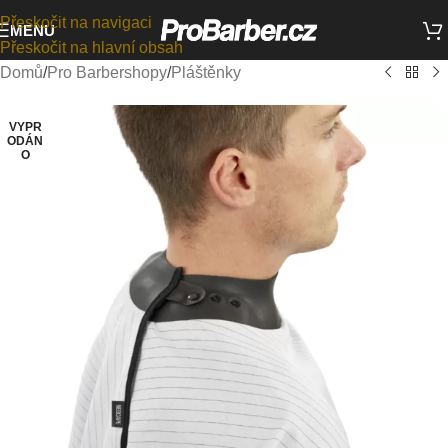
Přeskočit na navigaci
MENU
Přeskočit na hlavní obsah
Domů
/
Pro Barbershopy
/
Pláštěnky
VYPR
ODÁN
O