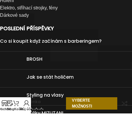
Holení
Elektro, stříhací strojky, fény
Dárkové sady
POSLEDNÍ PŘÍSPĚVKY
Co si koupit když začínám s barberingem?
BROSH
Jak se stát holičem
Styling na vlasy
Neocape
VYBERTE
pláštěnka
MOŽNOSTI
Obchod
Blog
Košík
Můj účet
Nůžky MIZUTANI
Ikona barberingu píše novou kapitolu