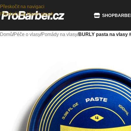
Přeskočit na navigaci
Přeskočit na hlavní obsah
SHOP
BARBE
Domů
/
Péče o vlasy
/
Pomády na vlasy
/
BURLY pasta na vlasy #