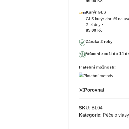
99,00 Kč
Kurýr GLS
GLS kurýr doručí na u
2–3 dny •
85,00 Kč
Záruka 2 roky
Vrácení zboží do 14 d
Platební možnosti:
Porovnat
SKU:
BL04
Kategorie:
Péče o vlasy