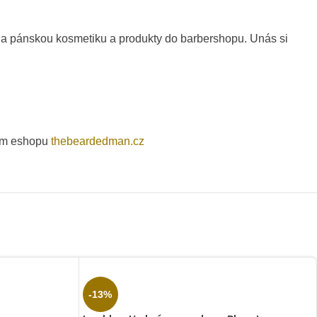
na pánskou kosmetiku a produkty do barbershopu. Unás si
kém eshopu
thebeardedman.cz
-13%