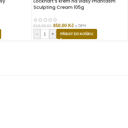
asy
Lockhart’s krém na vlasy Phantasm
Sculpting Cream 105g
450,00
Kč
519,00
Kč
s DPH
-
+
PŘIDAT DO KOŠÍKU
u