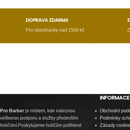
DOPRAVA ZDARMA
Z
Pro objednávky nad 1500 kč
Z
INFORMACE
Pro Barber
je místem, kde naleznou
Obchodní pod
veškerou podporu a služby především
Podmínky ochr
holičství.Poskytujeme holičům potřebné
Zásady cookie