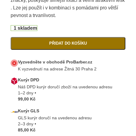
značky, poskytuje silnější fixaci a velmi atraktivní lesk
. Lze jej použít i v kombinaci s pomádami pro větší
pevnost a trvanlivost.
1 skladem
PŘIDAT DO KOŠÍKU
Vyzvedněte v obchodě ProBarber.cz
K vyzvednutí na adrese Žitná 30 Praha 2
Kurýr DPD
Náš DPD kurýr doručí zboží na uvedenou adresu
1–2 dny •
99,00 Kč
Kurýr GLS
GLS kurýr doručí na uvedenou adresu
2–3 dny •
85,00 Kč