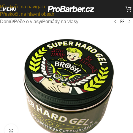
Přeskočit na navigaci
MENU
Přeskočit na hlavní obsah
Domů
/
Péče o vlasy
/
Pomády na vlasy
Kliknutím zvětšíte