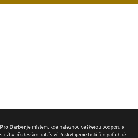
Pro Barber
je místem, kde naleznou veškerou podporu a
služby především holičství.Poskytujeme holičům potřebné