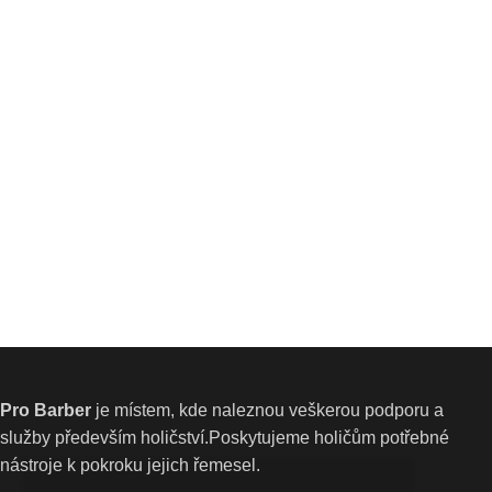
Pro Barber
je místem, kde naleznou veškerou podporu a
služby především holičství.Poskytujeme holičům potřebné
nástroje k pokroku jejich řemesel.