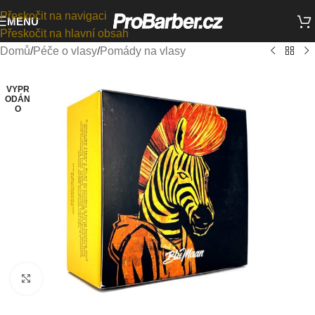
Přeskočit na navigaci
MENU
Přeskočit na hlavní obsah
Domů
/
Péče o vlasy
/
Pomády na vlasy
VYPR
ODÁN
O
Kliknutím zvětšíte