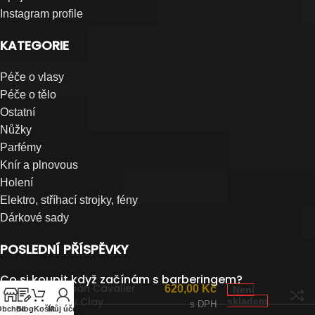
Instagram profile
KATEGORIE
Péče o vlasy
Péče o tělo
Ostatní
Nůžky
Parfémy
Knír a plnovous
Holení
Elektro, stříhací strojky, fény
Dárkové sady
POSLEDNÍ PŘÍSPĚVKY
Co si koupit když začínám s barberingem?
BluMaan Cavalier
620,00
Kč
Není
Heavy Clay
skladem
s DPH
Obchod
Blog
Košík
Můj účet