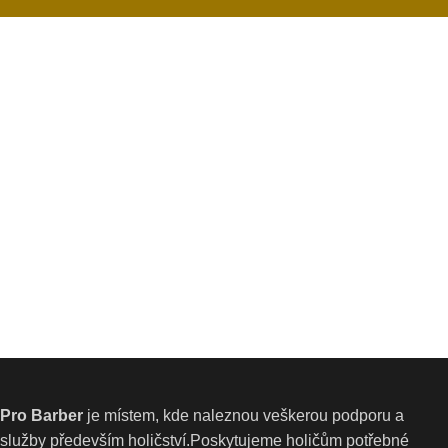
Pro Barber
je místem, kde naleznou veškerou podporu a
služby především holičství.Poskytujeme holičům potřebné