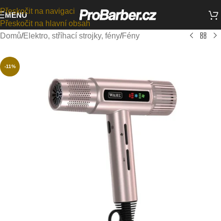
Přeskočit na navigaci
MENU
Přeskočit na hlavní obsah
Domů
/
Elektro, stříhací strojky, fény
/
Fény
-11%