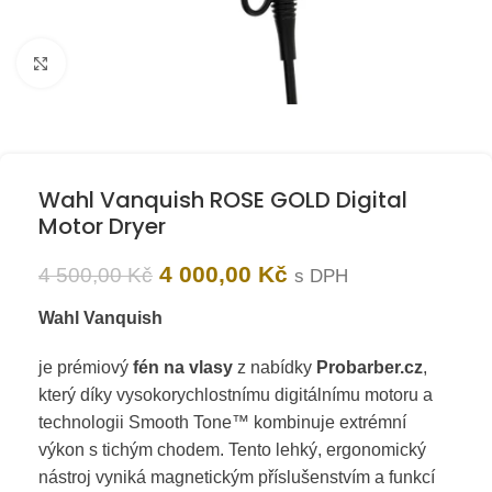
Kliknutím zvětšíte
Wahl Vanquish ROSE GOLD Digital
Motor Dryer
4 000,00
Kč
4 500,00
Kč
s DPH
Wahl Vanquish
je prémiový
fén na vlasy
z nabídky
Probarber.cz
,
který díky vysokorychlostnímu digitálnímu motoru a
technologii Smooth Tone™ kombinuje extrémní
výkon s tichým chodem. Tento lehký, ergonomický
nástroj vyniká magnetickým příslušenstvím a funkcí