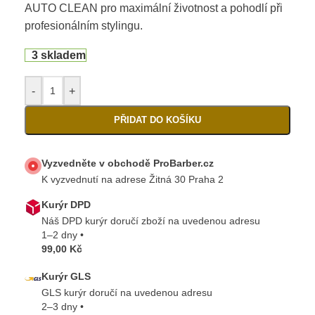
AUTO CLEAN pro maximální životnost a pohodlí při
profesionálním stylingu.
3 skladem
-
+
PŘIDAT DO KOŠÍKU
Vyzvedněte v obchodě ProBarber.cz
K vyzvednutí na adrese Žitná 30 Praha 2
Kurýr DPD
Náš DPD kurýr doručí zboží na uvedenou adresu
1–2 dny •
99,00 Kč
Kurýr GLS
GLS kurýr doručí na uvedenou adresu
2–3 dny •