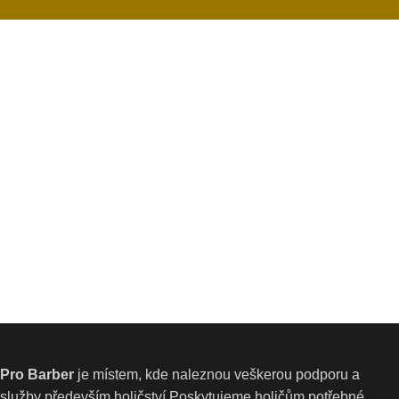
Pro Barber
je místem, kde naleznou veškerou podporu a
služby především holičství.Poskytujeme holičům potřebné