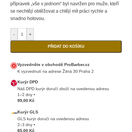
přípravek „vše v jednom“ byl navržen pro muže, kteří
se nechtějí obtěžovat a chtějí mít práci rychle a
snadno hotovou.
-
+
PŘIDAT DO KOŠÍKU
Vyzvedněte v obchodě ProBarber.cz
K vyzvednutí na adrese Žitná 30 Praha 2
Kurýr DPD
Náš DPD kurýr doručí zboží na uvedenou adresu
1–2 dny •
99,00 Kč
Kurýr GLS
GLS kurýr doručí na uvedenou adresu
2–3 dny •
85,00 Kč