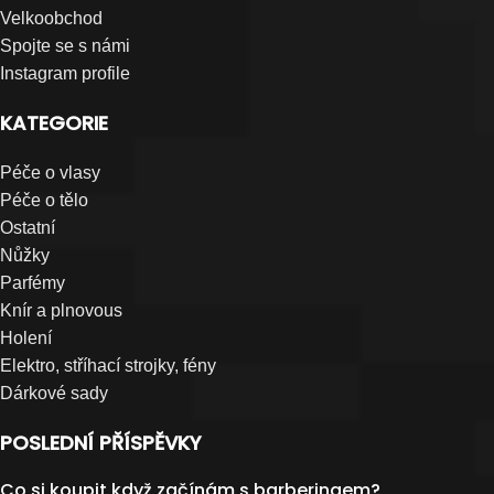
Velkoobchod
Spojte se s námi
Instagram profile
KATEGORIE
Péče o vlasy
Péče o tělo
Ostatní
Nůžky
Parfémy
Knír a plnovous
Holení
Elektro, stříhací strojky, fény
Dárkové sady
POSLEDNÍ PŘÍSPĚVKY
Co si koupit když začínám s barberingem?