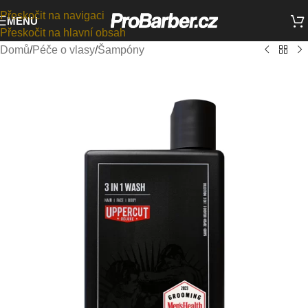
Přeskočit na navigaci
MENU
Přeskočit na hlavní obsah
Domů
/
Péče o vlasy
/
Šampóny