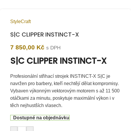
StyleCraft
S|C CLIPPER INSTINCT-X
7 850,00
Kč
s DPH
S|C CLIPPER INSTINCT-X
Profesionální střihací strojek
INSTINCT-X S|C
je
navržen pro barbery, kteří nechtějí dělat kompromisy.
Vybaven výkonným
vektorovým motorem
s až
11 500
otáčkami za minutu
, poskytuje maximální výkon i v
těch nejhustších vlasech.
Dostupné na objednávku