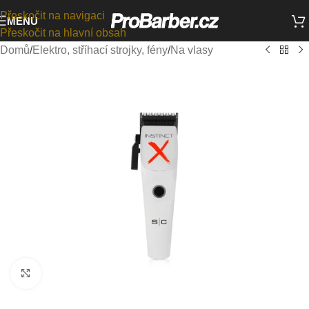
Přeskočit na navigaci
MENU
Přeskočit na hlavní obsah
Domů
/
Elektro, stříhací strojky, fény
/
Na vlasy
Kliknutím zvětšíte