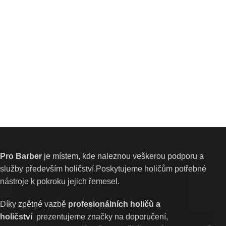
Pro Barber
je místem, kde naleznou veškerou podporu a
služby především holičství.Poskytujeme holičům potřebné
nástroje k pokroku jejich řemesel.
Díky zpětné vazbě
profesionálních holičů a
holičství
prezentujeme značky na doporučení,