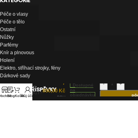
KATEGORIE
Péče o vlasy
Péče o tělo
Ostatní
Nůžky
Parfémy
Knír a plnovous
Holení
Elektro, stříhací strojky, fény
Dárkové sady
S|C
7
-
+
Dostupné
CLIPPER
POSLEDNÍ PŘÍSPĚVKY
na
850,00
Kč
INSTINCT-
objednávku
Obchod
Blog
Košík
Můj účet
PŘ
s DPH
X
Co si koupit když začínám s barberingem?
BROSH