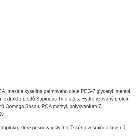
MEA, mastná kyselina palmového oleje PEG-7 glyceryl, mentol,
, extrakt z plodů Sapindus Trifoliatus, Hydrolyzovaný protein
 listů Oomega Sasou, PCA methyl, polykvanium-7,
ě.
oplňků, které posouvají styl holičského vesmíru o krok dál.