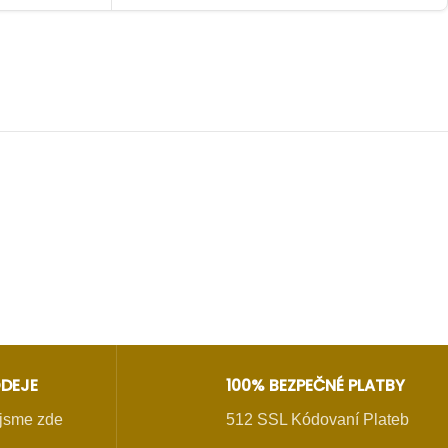
u
DEJE
100% BEZPEČNÉ PLATBY
- jsme zde
512 SSL Kódovaní Plateb