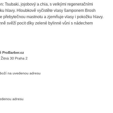
n: Tsubaki, jojobový a chia, s velkými regeneračními
žku hlavy. Hloubkově vyčistěte vlasy šamponem Brosh
e přebytečnou mastnotu a zjemňuje vlasy i pokožku hlavy.
mně svěží pocit díky zelené bylinné vůni s nádechem
 ProBarber.cz
 Žitná 30 Praha 2
zboží na uvedenou adresu
vedenou adresu