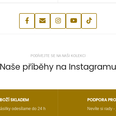
PODÍVEJTE SE NA NAŠI KOLEKCI
Naše příběhy na Instagram
BOŽÍ SKLADEM
PODPORA PRO
ásilky odesílame do 24 h
Nevíte si rady 