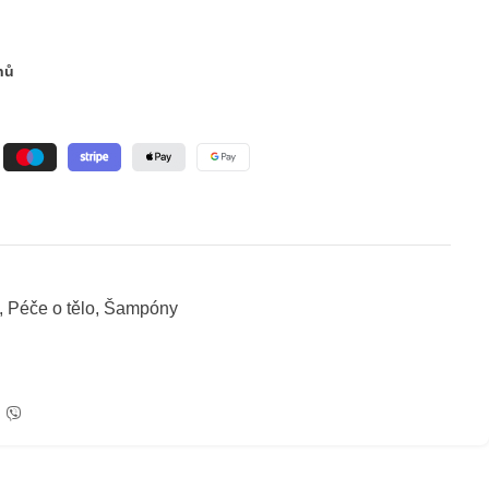
nů
,
Péče o tělo
,
Šampóny