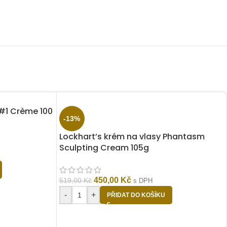
 #1 Crème 100
-13%
Lockhart’s krém na vlasy Phantasm
Sculpting Cream 105g
450,00
Kč
519,00
Kč
s DPH
-
+
PŘIDAT DO KOŠÍKU