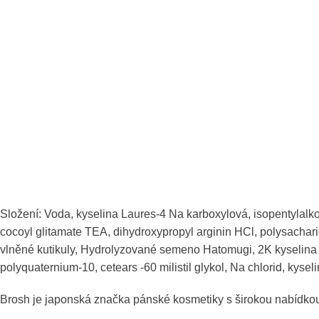
Složení: Voda, kyselina Laures-4 Na karboxylová, isopentylalk
cocoyl glitamate TEA, dihydroxypropyl arginin HCl, polysacharid 
vlněné kutikuly, Hydrolyzované semeno Hatomugi, 2K kyselina gl
polyquaternium-10, cetears -60 milistil glykol, Na chlorid, kysel
Brosh je japonská značka pánské kosmetiky s širokou nabídkou 