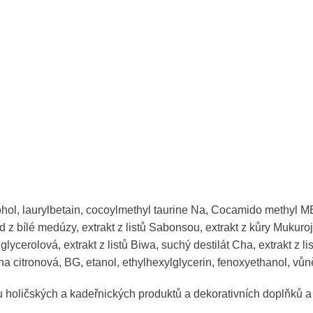
ohol, laurylbetain, cocoylmethyl taurine Na, Cocamido methyl 
z bílé medúzy, extrakt z listů Sabonsou, extrakt z kůry Mukuroji
ycerolová, extrakt z listů Biwa, suchý destilát Cha, extrakt z
ina citronová, BG, etanol, ethylhexylglycerin, fenoxyethanol, vůn
holičských a kadeřnických produktů a dekorativních doplňků a d