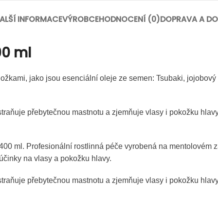
ALŠÍ INFORMACE
VÝROBCE
HODNOCENÍ (0)
DOPRAVA A DO
0 ml
ložkami, jako jsou esenciální oleje ze semen: Tsubaki, jojobový
aňuje přebytečnou mastnotu a zjemňuje vlasy i pokožku hlavy. 
l. Profesionální rostlinná péče vyrobená na mentolovém zákla
 účinky na vlasy a pokožku hlavy.
aňuje přebytečnou mastnotu a zjemňuje vlasy i pokožku hlavy. 