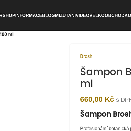
RSHOP
INFORMACE
BLOG
MIZUTANI
VIDEO
VELKOOBCHOD
KO
400 ml
Brosh
Šampon B
ml
660,00
Kč
s DP
Šampon Brosh
Profesionální botanická 