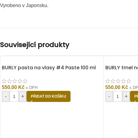
Vyrobeno v Japonsku.
Související produkty
BURLY pasta na vlasy #4 Paste 100 ml
BURLY tmel n
550,00
Kč
550,00
Kč
s DPH
s D
-
+
-
+
PŘIDAT DO KOŠÍKU
P