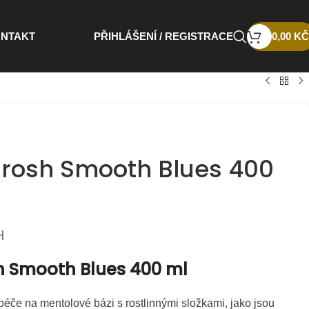
NTAKT
PŘIHLÁŠENÍ / REGISTRACE
0,00
KČ
rosh Smooth Blues 400
H
 Smooth Blues 400 ml
péče na mentolové bázi s rostlinnými složkami, jako jsou