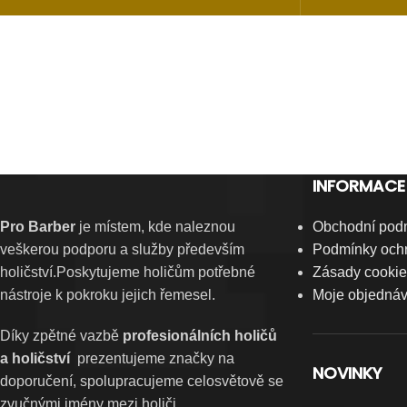
INFORMACE
Pro Barber
je místem, kde naleznou
Obchodní pod
veškerou podporu a služby především
Podmínky ochr
holičství.Poskytujeme holičům potřebné
Zásady cookie
nástroje k pokroku jejich řemesel.
Moje objedná
Díky zpětné vazbě
profesionálních holičů
a holičství
prezentujeme značky na
NOVINKY
doporučení, spolupracujeme celosvětově se
zvučnými jmény mezi holiči.