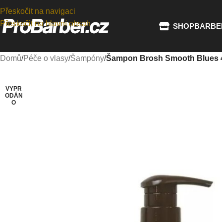
Přeskočit na navigaci
Přeskočit na hlavní obsah
SHOP
BARBE
Domů
/
Péče o vlasy
/
Šampóny
/
Šampon Brosh Smooth Blues 
VYPR
ODÁN
O