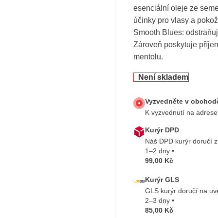
esenciální oleje ze seme
účinky pro vlasy a poko
Smooth Blues: odstraňuj
Zároveň poskytuje příje
mentolu.
Není skladem
Vyzvedněte v obchodě
K vyzvednutí na adrese
Kurýr DPD
Náš DPD kurýr doručí 
1–2 dny •
99,00 Kč
Kurýr GLS
GLS kurýr doručí na u
2–3 dny •
85,00 Kč