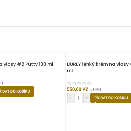
a vlasy #2 Putty 100 ml
BURLY lehký krém na vlasy
ml
PH
550,00
Kč
s DPH
ŘIDAT DO KOŠÍKU
-
+
PŘIDAT DO KOŠÍKU