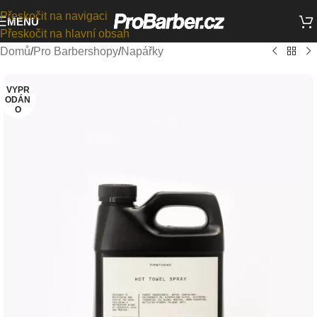
Přeskočit na navigaci
MENU
Přeskočit na hlavní obsah
Domů
/
Pro Barbershopy
/
Napářky
VYPR
ODÁN
O