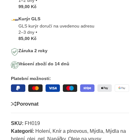
1–2 dny •
99,00 Kč
Kurýr GLS
GLS kurýr doručí na uvedenou adresu
2–3 dny •
85,00 Kč
Záruka 2 roky
Vrácení zboží do 14 dnů
Platební možnosti:
Porovnat
SKU:
FH019
Kategorií:
Holení
,
Knír a plnovous
,
Mýdla
,
Mýdla na
holení, olej, gel
,
Napářky
,
Oleje na vousy