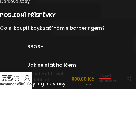
Dárkové sady
POSLEDNÍ PŘÍSPĚVKY
Co si koupit když začínám s barberingem?
BROSH
Jak se stát holičem
Přípravek pro holení
1
Firsthand Hot towel
Není
spray 946 ml
600,00
Kč
skladem
Styling na vlasy
Obchod
Blog
Košík
Můj účet
s DPH
Nůžky MIZUTANI
Ikona barberingu píše novou kapitolu