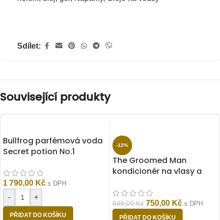
Sdílet:
Související produkty
Bullfrog parfémová voda
-12%
Secret potion No.1
The Groomed Man
kondicionér na vlasy a
vousy Musk Have 300 ml
1 790,00
Kč
s DPH
-
+
750,00
Kč
849,00
Kč
s DPH
PŘIDAT DO KOŠÍKU
PŘIDAT DO KOŠÍKU