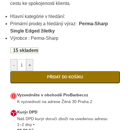
cestu ke spokojenosti klienta.
Hlavní kategórie v hledání:
Primární prodej a hledáný výraz:
Perma-Sharp
Single Edged žiletky
Výrobce : Perma-Sharp
15 skladem
-
+
PŘIDAT DO KOŠÍKU
Vyzvedněte v obchodě ProBarber.cz
K vyzvednutí na adrese Žitná 30 Praha 2
Kurýr DPD
Náš DPD kurýr doručí zboží na uvedenou adresu
1–2 dny •