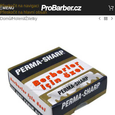
Přeskočit na navigaci
MENU
Přeskočit na hlavní obsah
Domů
/
Holení
/
Žiletky