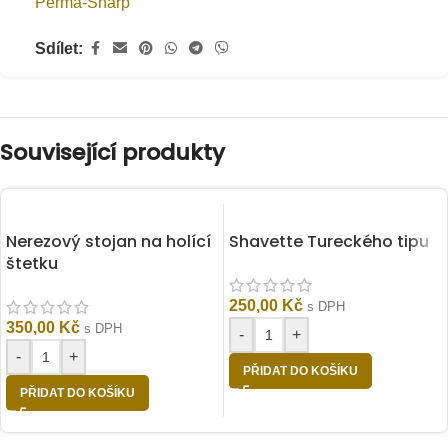
Perma-Sharp
Sdílet:
Související produkty
Nerezový stojan na holící
Shavette Tureckého tipu
štetku
250,00
Kč
s DPH
350,00
Kč
s DPH
-
+
-
+
PŘIDAT DO KOŠÍKU
PŘIDAT DO KOŠÍKU