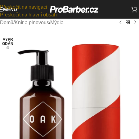
Přeskočit na navigaci
MENU
Přeskočit na hlavní obsah
Domů
/
Knír a plnovous
/
Mýdla
VYPR
ODÁN
O