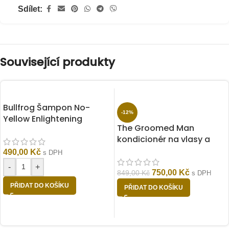
Sdílet:
Související produkty
Bullfrog Šampon No-
-12%
Yellow Enlightening
The Groomed Man
Shampoo 150ml
kondicionér na vlasy a
vousy Cool Cola 300 ml
490,00
Kč
s DPH
-
+
750,00
Kč
849,00
Kč
s DPH
PŘIDAT DO KOŠÍKU
PŘIDAT DO KOŠÍKU