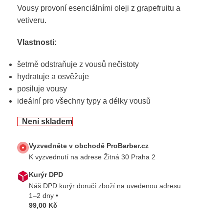
Vousy provoní esenciálními oleji z grapefruitu a
vetiveru.
Vlastnosti:
šetrně odstraňuje z vousů nečistoty
hydratuje a osvěžuje
posiluje vousy
ideální pro všechny typy a délky vousů
Není skladem
Vyzvedněte v obchodě ProBarber.cz
K vyzvednutí na adrese Žitná 30 Praha 2
Kurýr DPD
Náš DPD kurýr doručí zboží na uvedenou adresu
1–2 dny •
99,00 Kč