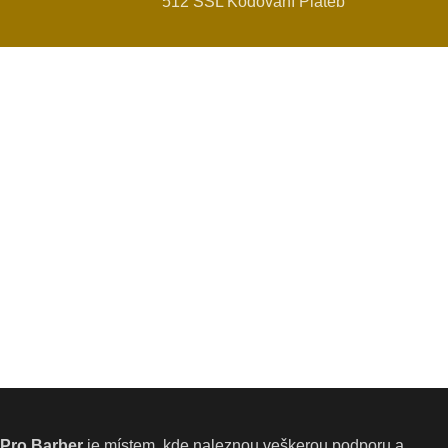
512 SSL Kódovaní Plateb
Pro Barber
je místem, kde naleznou veškerou podporu a