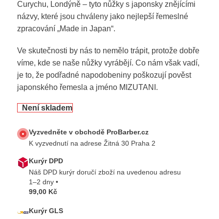
Curychu, Londýně – tyto nůžky s japonsky znějícími
názvy, které jsou chváleny jako nejlepší řemeslné
zpracování „Made in Japan“.
Ve skutečnosti by nás to nemělo trápit, protože dobře
víme, kde se naše nůžky vyrábějí. Co nám však vadí,
je to, že podřadné napodobeniny poškozují pověst
japonského řemesla a jméno MIZUTANI.
Není skladem
Vyzvedněte v obchodě ProBarber.cz
K vyzvednutí na adrese Žitná 30 Praha 2
Kurýr DPD
Náš DPD kurýr doručí zboží na uvedenou adresu
1–2 dny •
99,00 Kč
Kurýr GLS