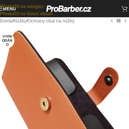
Přeskočit na navigaci
MENU
Přeskočit na hlavní obsah
Domů
/
Nůžky
/
Ochrany obal na nůžky
VYPR
ODÁN
O