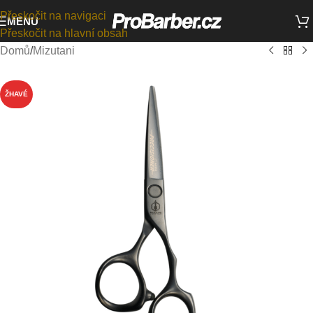
Přeskočit na navigaci
MENU
Přeskočit na hlavní obsah
Domů
/
Mizutani
ŽHAVÉ