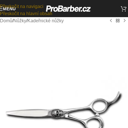
Přeskočit na navigaci
MENU
Přeskočit na hlavní obsah
Domů
/
Nůžky
/
Kadeřnické nůžky