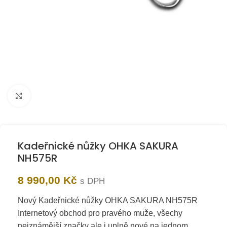
Kliknutím zvětšíte
Kadeřnické nůžky OHKA SAKURA
NH575R
8 990,00
Kč
s DPH
Nový Kadeřnické nůžky OHKA SAKURA NH575R
Internetový obchod pro pravého muže, všechy
nejznámější značky ale i uplně nové na jednom