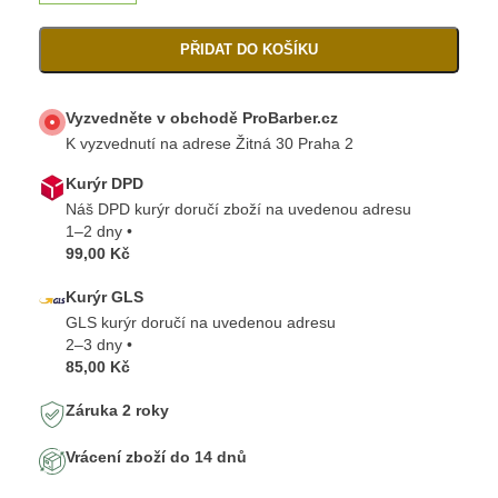
PŘIDAT DO KOŠÍKU
Vyzvedněte v obchodě ProBarber.cz
K vyzvednutí na adrese Žitná 30 Praha 2
Kurýr DPD
Náš DPD kurýr doručí zboží na uvedenou adresu
1–2 dny •
99,00 Kč
Kurýr GLS
GLS kurýr doručí na uvedenou adresu
2–3 dny •
85,00 Kč
Záruka 2 roky
Vrácení zboží do 14 dnů