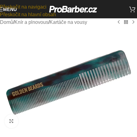
Přeskočit na navigaci
MENU
Přeskočit na hlavní obsah
Domů
/
Knír a plnovous
/
Kartáče na vousy
Kliknutím zvětšíte