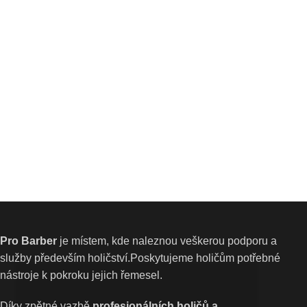
Pro Barber
je místem, kde naleznou veškerou podporu a
služby především holičství.Poskytujeme holičům potřebné
nástroje k pokroku jejich řemesel.
Díky zpětné vazbě
profesionálních holičů a