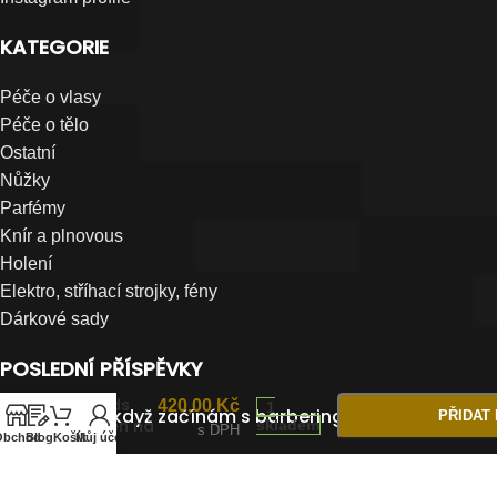
KATEGORIE
Péče o vlasy
Péče o tělo
Ostatní
Nůžky
Parfémy
Knír a plnovous
Holení
Elektro, stříhací strojky, fény
Dárkové sady
POSLEDNÍ PŘÍSPĚVKY
Golden
Beards
420,00
Kč
1
Co si koupit když začínám s barberingem?
PŘIDAT
hřeben na
skladem
s DPH
Obchod
Blog
Košík
Můj účet
vousy
BROSH