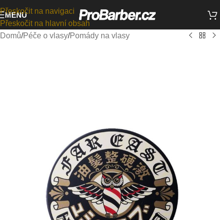
Přeskočit na navigaci
MENU
Přeskočit na hlavní obsah
Domů
/
Péče o vlasy
/
Pomády na vlasy