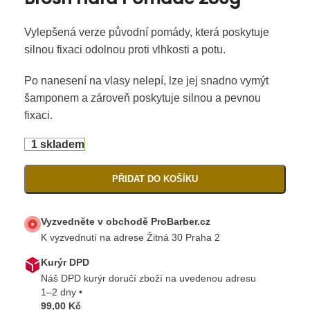
Vylepšená verze původní pomády, která poskytuje
silnou fixaci odolnou proti vlhkosti a potu.
Po nanesení na vlasy nelepí, lze jej snadno vymýt
šamponem a zároveň poskytuje silnou a pevnou
fixaci.
1 skladem
PŘIDAT DO KOŠÍKU
Vyzvedněte v obchodě ProBarber.cz
K vyzvednutí na adrese Žitná 30 Praha 2
Kurýr DPD
Náš DPD kurýr doručí zboží na uvedenou adresu
1–2 dny •
99,00 Kč