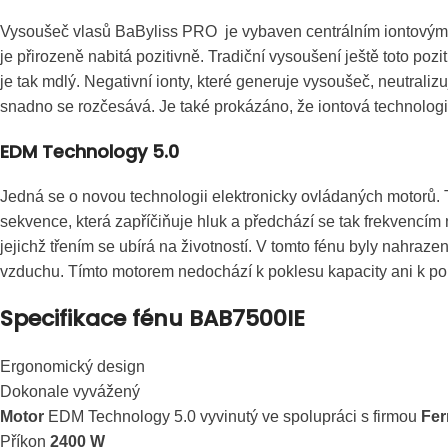
Vysoušeč vlasů BaByliss PRO je vybaven centrálním iontovým ge
je přirozeně nabitá pozitivně. Tradiční vysoušení ještě toto pozit
je tak mdlý. Negativní ionty, které generuje vysoušeč, neutralizu
snadno se rozčesává. Je také prokázáno, že iontová technologie 
EDM Technology 5.0
Jedná se o novou technologii elektronicky ovládaných motorů. Tyt
sekvence, která zapříčiňuje hluk a předchází se tak frekvencím
jejichž třením se ubírá na životností. V tomto fénu byly nahra
vzduchu. Tímto motorem nedochází k poklesu kapacity ani k po
Specifikace fénu BAB7500IE
Ergonomický design
Dokonale vyvážený
Motor
EDM Technology 5.0 vyvinutý ve spolupráci s firmou
Fer
Příkon
2400 W