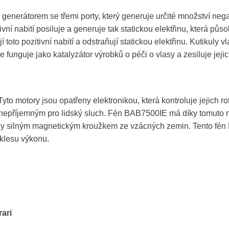
nerátorem se třemi porty, který generuje určité množství negat
ivní nabití posiluje a generuje tak statickou elektřinu, která půs
jí toto pozitivní nabití a odstraňují statickou elektřinu. Kutikul
funguje jako katalyzátor výrobků o péči o vlasy a zesiluje jejic
o motory jsou opatřeny elektronikou, která kontroluje jejich rot
 nepříjemným pro lidský sluch. Fén BAB7500IE má díky tomuto mo
zeny silným magnetickým kroužkem ze vzácných zemin. Tento fén B
klesu výkonu.
rari