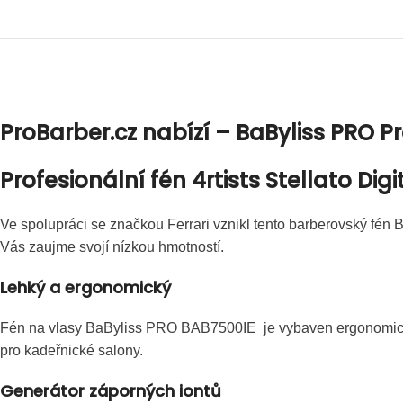
ProBarber.cz nabízí – BaByliss PRO Pro
Profesionální fén 4rtists Stellato Di
Ve spolupráci se značkou Ferrari vznikl tento barberovský fén B
Vás zaujme svojí nízkou hmotností.
Lehký a ergonomický
Fén na vlasy BaByliss PRO BAB7500IE je vybaven ergonomickým 
pro kadeřnické salony.
Generátor záporných iontů