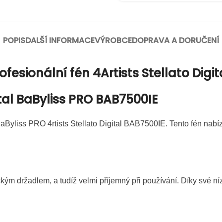
POPIS
DALŠÍ INFORMACE
VÝROBCE
DOPRAVA A DORUČENÍ
fesionální fén 4Artists Stellato Digit
gital BaByliss PRO BAB7500IE
aByliss PRO 4rtists Stellato Digital BAB7500IE. Tento fén nabízí
držadlem, a tudíž velmi příjemný při používání. Díky své nízk