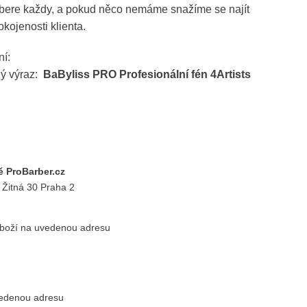
ybere každy, a pokud něco nemáme snažíme se najít
okojenosti klienta.
ní:
ný výraz:
BaByliss PRO Profesionální fén 4Artists
 ProBarber.cz
 Žitná 30 Praha 2
zboží na uvedenou adresu
vedenou adresu