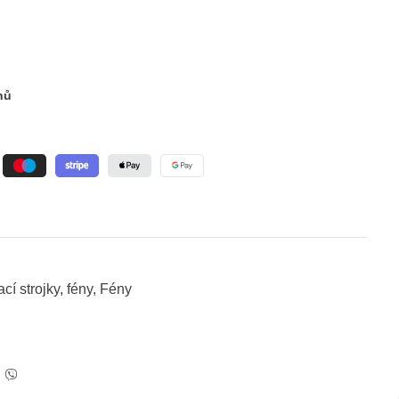
nů
ací strojky, fény
,
Fény