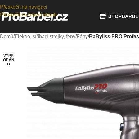
Přeskočit na navigaci
Přeskočit na hlavní obsah
SHOP
BARBE
Domů
/
Elektro, stříhací strojky, fény
/
Fény
/
BaByliss PRO Profesio
VYPR
ODÁN
O