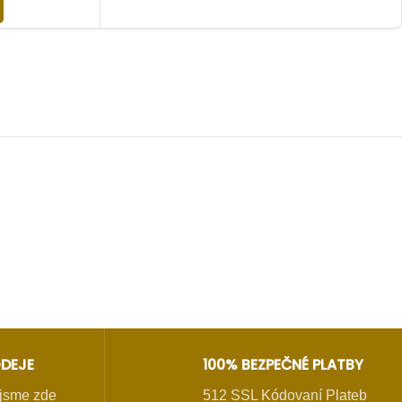
u
DEJE
100% BEZPEČNÉ PLATBY
- jsme zde
512 SSL Kódovaní Plateb