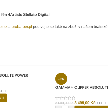
én 4Artists Stellato Digital
er.sk
a
probarber.pl
podívejte se také na zboží v našem bratrs
OLUTE POWER
-3%
GAMMA+ CLIPPER ABSOLUTE
DPH
TÍ
3 499,00
Kč
3 600,00
Kč
s DPH