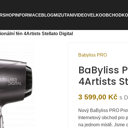
RSHOP
INFORMACE
BLOG
MIZUTANI
VIDEO
VELKOOBCHOD
KO
nální fén 4Artists Stellato Digital
Babyliss PRO
BaByliss P
4Artists St
3 599,00
Kč
s 
Nový BaByliss PRO Profes
Internetový obchod pro 
na jednom místě. Jsme 