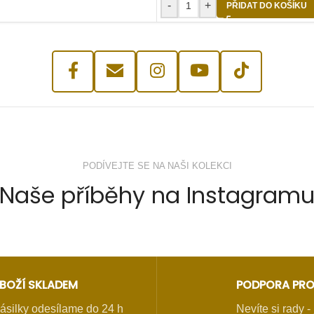
-
+
PŘIDAT DO KOŠÍKU
PODÍVEJTE SE NA NAŠI KOLEKCI
Naše příběhy na Instagram
BOŽÍ SKLADEM
PODPORA PRO
ásilky odesílame do 24 h
Nevíte si rady 