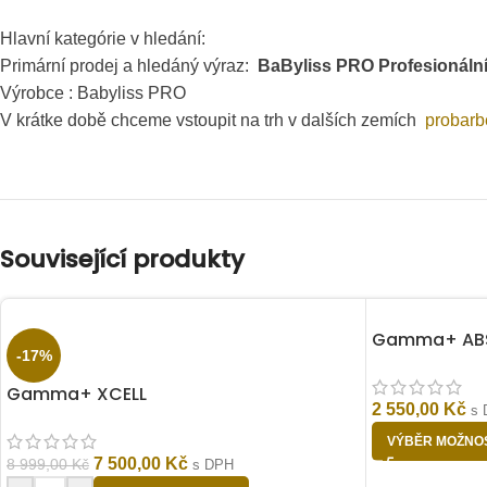
Hlavní kategórie v hledání:
Primární prodej a hledáný výraz:
BaByliss PRO Profesionální f
Výrobce : Babyliss PRO
V krátke době chceme vstoupit na trh v dalších zemích
probarb
Související produkty
Gamma+ ABS
-17%
Gamma+ XCELL
2 550,00
Kč
s 
VÝBĚR MOŽNOS
7 500,00
Kč
8 999,00
Kč
s DPH