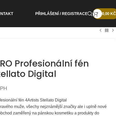
NTAKT
PŘIHLÁŠENÍ / REGISTRACE
0,00
KČ
RO Profesionální fén
ellato Digital
DPH
ionální fén 4Artists Stellato Digital
pravého muže, všechy nejznámější značky ale i uplně nové
obchod zaměřený na pánskou kosmetiku a produkty do