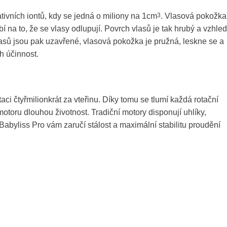
ivních iontů, kdy se jedná o miliony na 1cm
3
. Vlasová pokožka
obí na to, že se vlasy odlupují. Povrch vlasů je tak hrubý a vzhled
y vlasů jsou pak uzavřené, vlasová pokožka je pružná, leskne se a
h účinnost.
aci čtyřmilionkrát za vteřinu. Díky tomu se tlumí každá rotační
toru dlouhou životnost. Tradiční motory disponují uhlíky,
abyliss Pro vám zaručí stálost a maximální stabilitu proudění