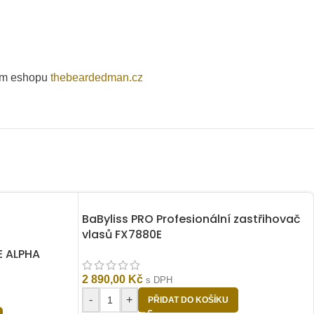
kém eshopu
thebeardedman.cz
BaByliss PRO Profesionální zastřihovač
vlasů FX7880E
 ALPHA
2 890,00
Kč
s DPH
-
+
PŘIDAT DO KOŠÍKU