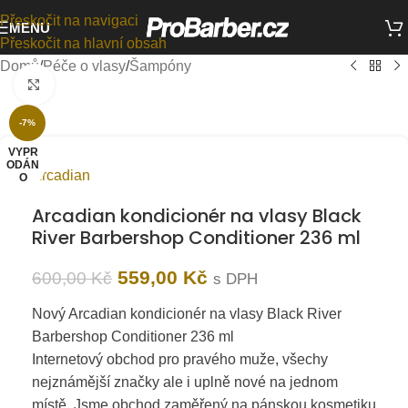
Přeskočit na navigaci
MENU
Přeskočit na hlavní obsah
Domů
/
Péče o vlasy
/
Šampóny
Kliknutím zvětšíte
-7%
VYPR
ODÁN
Arcadian
O
Arcadian kondicionér na vlasy Black
River Barbershop Conditioner 236 ml
559,00
Kč
600,00
Kč
s DPH
Nový Arcadian kondicionér na vlasy Black River
Barbershop Conditioner 236 ml
Internetový obchod pro pravého muže, všechy
nejznámější značky ale i uplně nové na jednom
místě. Jsme obchod zaměřený na pánskou kosmetiku