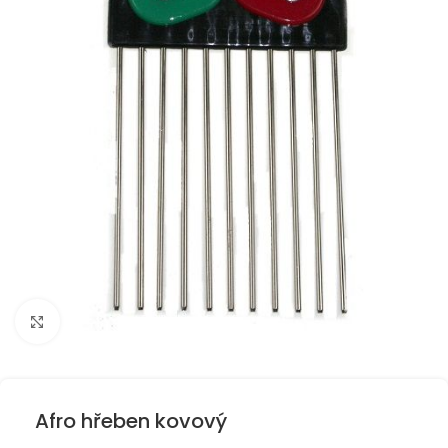
Kliknutím zvětšíte
Afro hřeben kovový