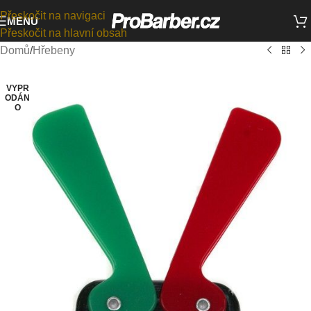
Přeskočit na navigaci
MENU
Přeskočit na hlavní obsah
Domů
/
Hřebeny
VYPR
ODÁN
O